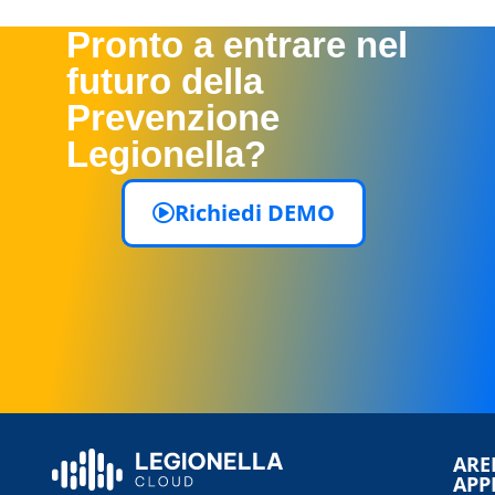
Pronto a entrare nel
futuro della
Prevenzione
Legionella?
Richiedi DEMO
ARE
APP